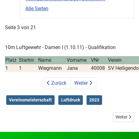
Alle Seiten
Seite 3 von 21
10m Luftgewehr - Damen I (1.10.11) - Qualifikation
Platz
Startnr.
Name
Vorname
VNr
Verein
1
1
Wiegmann
Jana
40008
SV Heiligendo
Zurück
Weiter
Vereinsmeisterschaft
Luftdruck
2023
Nächster Be
Weiter