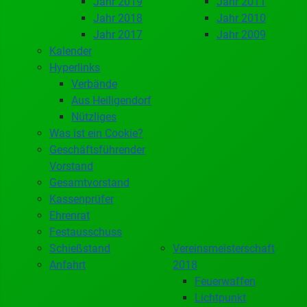
Jahr 2019
Jahr 2011
Jahr 2018
Jahr 2010
Jahr 2017
Jahr 2009
Kalender
Hyperlinks
Verbände
Aus Heiligendorf
Nützliges
Was ist ein Cookie?
Geschäftsführender
Vorstand
Gesamtvorstand
Kassenprüfer
Ehrenrat
Festausschuss
Schießstand
Vereinsmeisterschaft
Anfahrt
2018
Feuerwaffen
Lichtpunkt