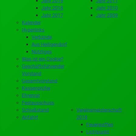
Jahr 2019
Jahr 2011
Jahr 2018
Jahr 2010
Jahr 2017
Jahr 2009
Kalender
Hyperlinks
Verbände
Aus Heiligendorf
Nützliges
Was ist ein Cookie?
Geschäftsführender
Vorstand
Gesamtvorstand
Kassenprüfer
Ehrenrat
Festausschuss
Schießstand
Vereinsmeisterschaft
Anfahrt
2018
Feuerwaffen
Lichtpunkt