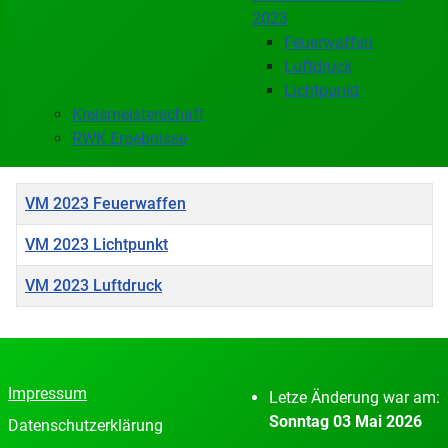
2023
Feuerwaffen
Luftdruck
Lichtpunkt
Kreismeisterschaft
RWK Ergebnisse
Titel
VM 2023 Feuerwaffen
VM 2023 Lichtpunkt
VM 2023 Luftdruck
Beiträge
Impressum
Letze Änderung war am:
Sonntag 03 Mai 2026
Datenschutzerklärung