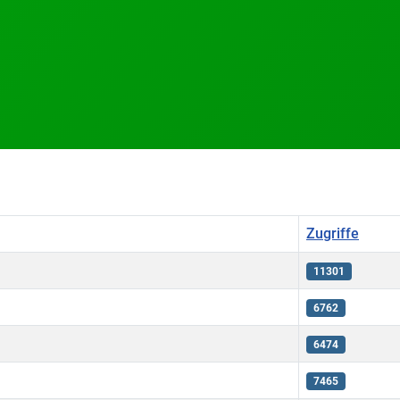
Zugriffe
11301
6762
6474
7465