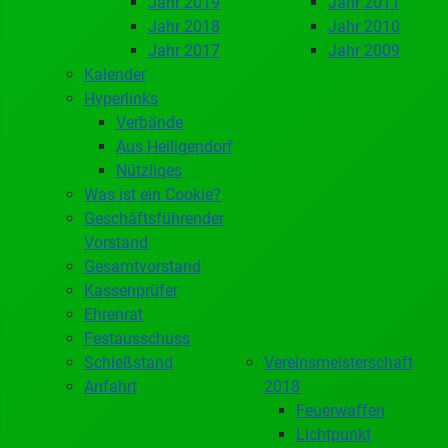
Jahr 2019
Jahr 2011
Jahr 2018
Jahr 2010
Jahr 2017
Jahr 2009
Kalender
Hyperlinks
Verbände
Aus Heiligendorf
Nützliges
Was ist ein Cookie?
Geschäftsführender
Vorstand
Gesamtvorstand
Kassenprüfer
Ehrenrat
Festausschuss
Schießstand
Vereinsmeisterschaft
Anfahrt
2018
Feuerwaffen
Lichtpunkt