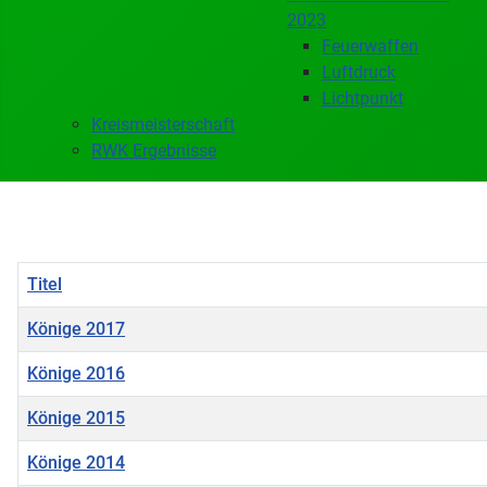
2023
Feuerwaffen
Luftdruck
Lichtpunkt
Kreismeisterschaft
RWK Ergebnisse
Titel
Könige 2017
Könige 2016
Könige 2015
Könige 2014