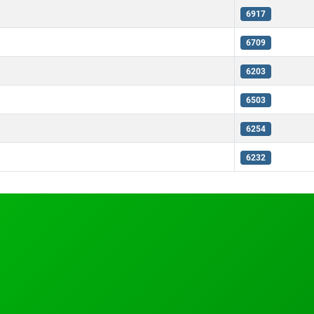
6917
6709
6203
6503
6254
6232