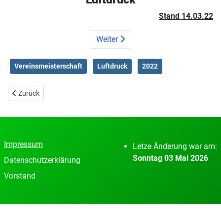
Stand 14.03.22
Weiter
Vereinsmeisterschaft
Luftdruck
2022
Vorheriger Beitrag: VM 2022 Feuerwaffen
Zurück
Impressum
Letze Änderung war am:
Sonntag 03 Mai 2026
Datenschutzerklärung
Vorstand