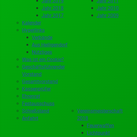
Jahr 2019
Jahr 2011
Jahr 2018
Jahr 2010
Jahr 2017
Jahr 2009
Kalender
Hyperlinks
Verbände
Aus Heiligendorf
Nützliges
Was ist ein Cookie?
Geschäftsführender
Vorstand
Gesamtvorstand
Kassenprüfer
Ehrenrat
Festausschuss
Schießstand
Vereinsmeisterschaft
Anfahrt
2018
Feuerwaffen
Lichtpunkt